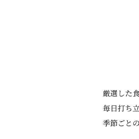
厳選した
毎日打ち
季節ごと