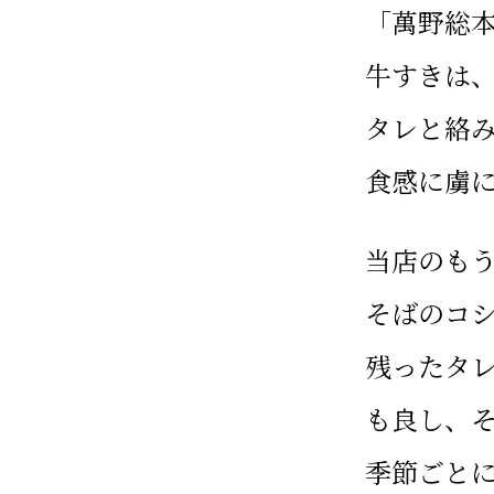
「萬野総
牛すきは
タレと絡み
食感に虜
当店のも
そばのコ
残ったタ
も良し、
季節ごと