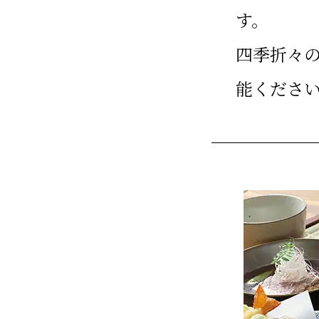
す。
四季折々
能くださ