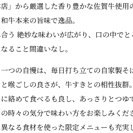
本店」から厳選した香り豊かな佐賀牛使用
、和牛本来の旨味で逸品。
合う 絶妙な味わいが広がり、口の中でと
になること間違いなし。
う一つの自慢は、毎日打ち立ての自家製そ
シと喉ごしの良さが、牛すきとの相性抜群
レに絡めて食べるも良し、あっさりとつゆ
その時々の気分で味わい方をお楽しみくだ
に異なる食材を使った限定メニューも充実